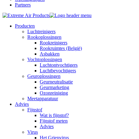
Partners
Producten
Luchtreinigers
Rookoplossingen
Rookreinigers
Rookruimtes (België)
Asbakken
Vochtoplossingen
Luchtontvochtigers
Luchtbevochtigers
Geuroplossingen
Geurneutralisatie
Geurmarketing
Ozonreiniging
Meetapparatuur
Advies
Fijnstof
Wat is fijnstof?
Fijnstof meten
Advies
Virus
Het Griepvirus