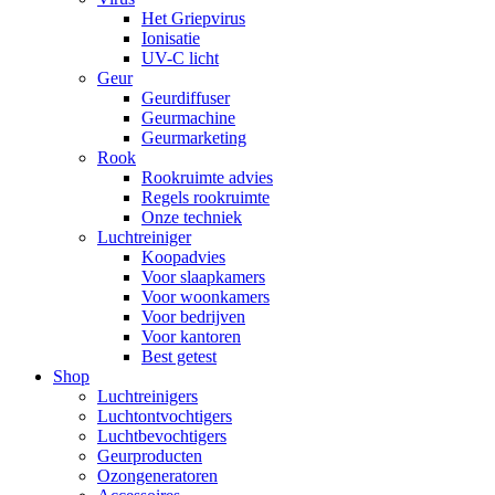
Het Griepvirus
Ionisatie
UV-C licht
Geur
Geurdiffuser
Geurmachine
Geurmarketing
Rook
Rookruimte advies
Regels rookruimte
Onze techniek
Luchtreiniger
Koopadvies
Voor slaapkamers
Voor woonkamers
Voor bedrijven
Voor kantoren
Best getest
Shop
Luchtreinigers
Luchtontvochtigers
Luchtbevochtigers
Geurproducten
Ozongeneratoren