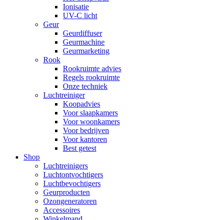
Ionisatie
UV-C licht
Geur
Geurdiffuser
Geurmachine
Geurmarketing
Rook
Rookruimte advies
Regels rookruimte
Onze techniek
Luchtreiniger
Koopadvies
Voor slaapkamers
Voor woonkamers
Voor bedrijven
Voor kantoren
Best getest
Shop
Luchtreinigers
Luchtontvochtigers
Luchtbevochtigers
Geurproducten
Ozongeneratoren
Accessoires
Winkelmand