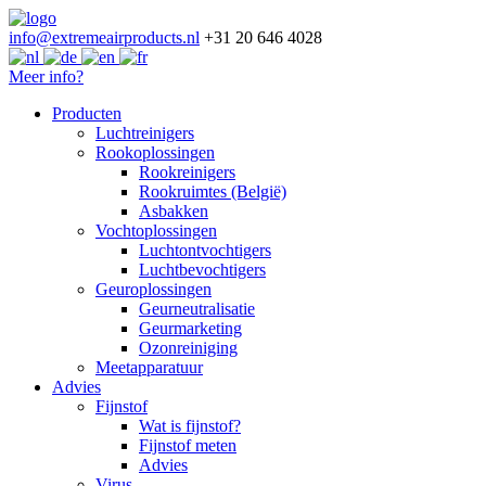
info@extremeairproducts.nl
+31 20 646 4028
Meer info?
Spring
Producten
naar
Luchtreinigers
de
Rookoplossingen
inhoud
Rookreinigers
Rookruimtes (België)
Asbakken
Vochtoplossingen
Luchtontvochtigers
Luchtbevochtigers
Geuroplossingen
Geurneutralisatie
Geurmarketing
Ozonreiniging
Meetapparatuur
Advies
Fijnstof
Wat is fijnstof?
Fijnstof meten
Advies
Virus